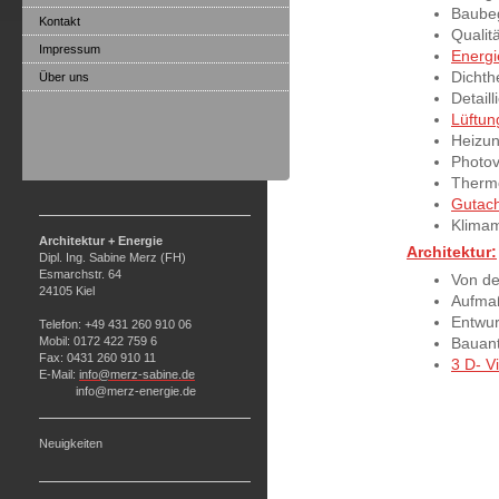
Baubeg
Kontakt
Qualit
Impressum
Energ
Dichth
Über uns
Detaill
Lüftun
Heizu
Photov
Therm
Gutac
Klimam
Architektur + Energie
Architektur:
Dipl. Ing. Sabine Merz (FH)
Esmarchstr. 64
Von de
24105 Kiel
Aufma
Entwur
Telefon: +49 431 260 910 06
Mobil: 0172 422 759 6
Bauan
Fax: 0431 260 910 11
3 D- V
E-Mail:
info@merz-sabine.de
info@merz-energie.de
Neuigkeiten