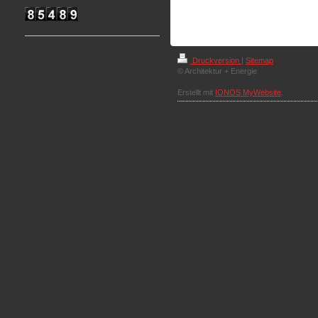
Druckversion
|
Sitemap
© Architektur + Energie
Erstellt mit
IONOS MyWebsite
.