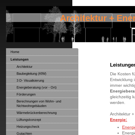
Architektur + Ene
Home
Leistungen
Leistunge
Architektur
Baubegleitung (KfW)
Die Kosten fü
Entwicklung 
3 D- Visualisierung
immer wichti
Energieberatung (vor - Ort)
Energieber
Förderungen
gleichzeitig 
Berechnungen von Wohn- und
werden.
Nichtwohngebäuden
Wärmebrückenberechnung
Architektur +
Energie:
Lüftungskonzept
Heizungscheck
Energi
Energi
Gutachten