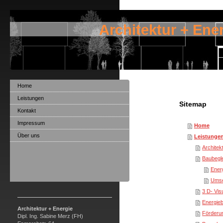
Architektur + Ene
Home
Leistungen
Sitemap
Kontakt
Impressum
Home
Über uns
Leistunge
Architek
Baubegle
Ener
Umse
3 D- Vis
Energieb
Architektur + Energie
Förderu
Dipl. Ing. Sabine Merz (FH)