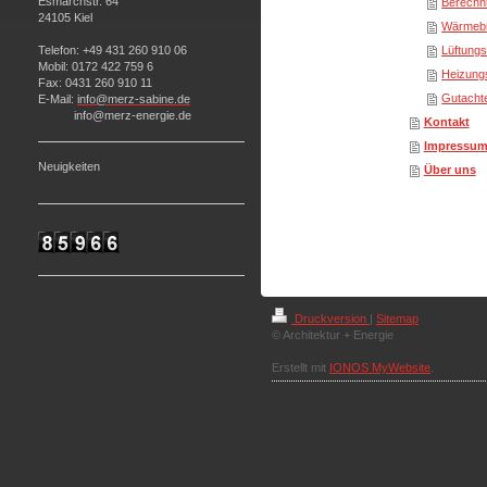
Esmarchstr. 64
Berechn
24105 Kiel
Wärmeb
Telefon: +49 431 260 910 06
Lüftung
Mobil: 0172 422 759 6
Heizung
Fax: 0431 260 910 11
Gutacht
E-Mail:
info@merz-sabine.de
info@merz-energie.de
Kontakt
Impressu
Neuigkeiten
Über uns
Druckversion
|
Sitemap
© Architektur + Energie
Erstellt mit
IONOS MyWebsite
.